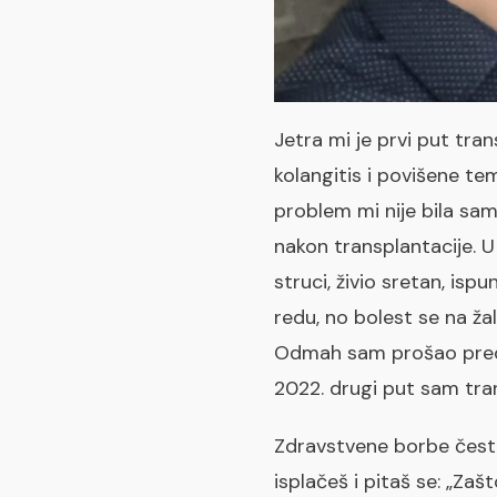
Jetra mi je prvi put tran
kolangitis i povišene t
problem mi nije bila sa
nakon transplantacije. 
struci, živio sretan, isp
redu, no bolest se na žal
Odmah sam prošao predtr
2022. drugi put sam tran
Zdravstvene borbe često
isplačeš i pitaš se: „Za