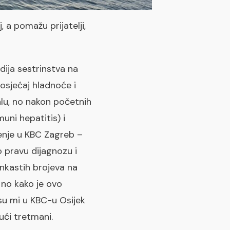
 a pomažu prijatelji,
ija sestrinstva na
sjećaj hladnoće i
alu, no nakon početnih
uni hepatitis) i
enje u KBC Zagreb –
o pravu dijagnozu i
enkastih brojeva na
 no kako je ovo
 su mi u KBC-u Osijek
ući tretmani.