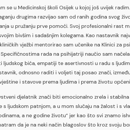
m se u Medicinskoj školi Osijek u kojoj još uvijek radim
aganju drugima razvijao sam od ranih godina svog ži
nja u pružanju prve pomoći. Svoj profesionalni rast mo
svojim bivšim i sadašnjim kolegama. Kao nastavnik naj
liničkih vježbi mentorirao sam učenike na Klinici za psih
 Specifičnostima rada na psihijatriji naučio sam načela
i ljudskog bića, empatiji te asertivnosti u radu s ljud
stavnik, odnosno raditi i voljeti taj posao znači, izmeđ
vještine i stavove prema ljudima i prema životu općeni
tveni djelatnik znači biti emocionalno zrela i stabil
se s ljudskom patnjom, a u mom slučaju na žalost i s v
odinama, a ne godine životu“ jer kao što svi znamo is
matram da je na neki način blagoslov što kroz svoju bor