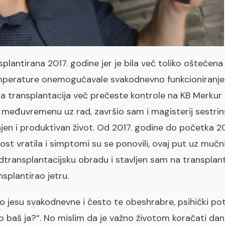
splantirana 2017. godine jer je bila već toliko oštećena
emperature onemogućavale svakodnevno funkcioniranje. 
ma transplantacija već prečeste kontrole na KB Merku
U međuvremenu uz rad, završio sam i magisterij sestri
unjen i produktivan život. Od 2017. godine do početka 20
ost vratila i simptomi su se ponovili, ovaj put uz mučni
ansplantacijsku obradu i stavljen sam na transplanta
splantirao jetru.
 jesu svakodnevne i često te obeshrabre, psihički po
što baš ja?“. No mislim da je važno životom koračati dan