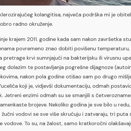
erozirajućeg kolangitisa, najveća podrška mi je obitelj,
 dobro radno okruženje.
je krajem 2011. godine kada sam nakon završetka stud
jenama povremeno znao dobiti povišenu temperaturu, o
 pretrage krvi sumnjajući na bakterijsku ili virusnu up
jeg dolazim te postavljanja pogrešne dijagnoze (autoim
jekovima, nakon pola godine otišao sam po drugo mišlj
celića koji je, vidjevši dokumentaciju, odmah postavi
lk. Jetreni enzimi odmah su se smanjili s četveroznam
menkaste brojeve. Nekoliko godina je sve bilo u redu,
 žučni vodovi se sve više skrućuju i zatvaraju, tri puta
ne vodove. To su, na žalost, samo kratkoročni olakšavaj