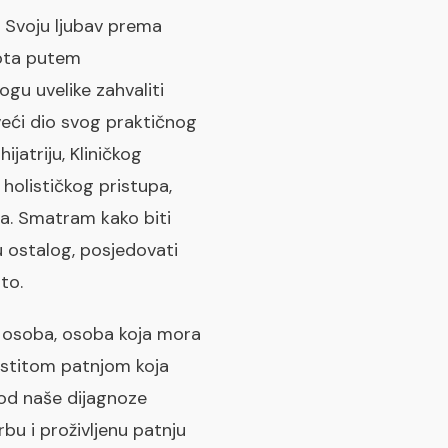
. Svoju ljubav prema
vota putem
gu uvelike zahvaliti
veći dio svog praktičnog
ijatriju, Kliničkog
 holističkog pristupa,
ima. Smatram kako biti
u ostalog, posjedovati
to.
na osoba, osoba koja mora
lastitom patnjom koja
hod naše dijagnoze
bu i proživljenu patnju