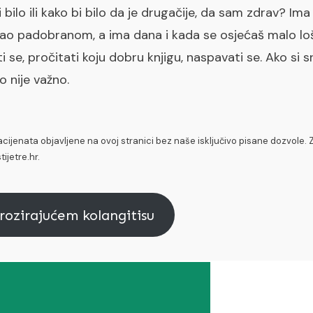
i bilo ili kako bi bilo da je drugačije, da sam zdrav? 
kao padobranom, a ima dana i kada se osjećaš malo loš
 se, pročitati koju dobru knjigu, naspavati se. Ako si 
go nije važno.
pacijenata objavljene na ovoj stranici bez naše isključivo pisane dozvole.
ijetre.hr.
ozirajućem kolangitisu