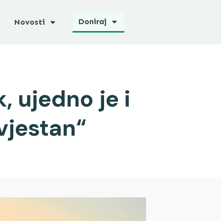
Doniraj
Novosti
, ujedno je i
svjestan“