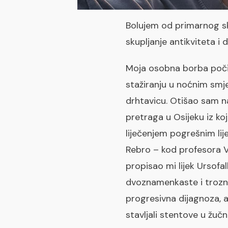
Bolujem od primarnog skl
skupljanje antikviteta i
Moja osobna borba počin
stažiranju u noćnim sm
drhtavicu. Otišao sam na
pretraga u Osijeku iz ko
liječenjem pogrešnim li
Rebro – kod profesora Vu
propisao mi lijek Ursofa
dvoznamenkaste i trozna
progresivna dijagnoza, a
stavljali stentove u žuč