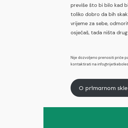
previše što bi bilo kad b
toliko dobro da bih ska
vrijeme za sebe, odmoriti
osjećaš, tada ništa dru
Nije dozvoljeno prenositi priče 
kontaktirati na info@rijetkebolest
O primarnom skler