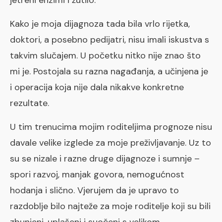
Kako je moja dijagnoza tada bila vrlo rijetka,
doktori, a posebno pedijatri, nisu imali iskustva s
takvim slučajem. U početku nitko nije znao što
mi je. Postojala su razna nagađanja, a učinjena je
i operacija koja nije dala nikakve konkretne
rezultate.
U tim trenucima mojim roditeljima prognoze nisu
davale velike izglede za moje preživljavanje. Uz to
su se nizale i razne druge dijagnoze i sumnje –
spori razvoj, manjak govora, nemogućnost
hodanja i slično. Vjerujem da je upravo to
razdoblje bilo najteže za moje roditelje koji su bili
zbunjeni, uplašeni i suočeni s velikom