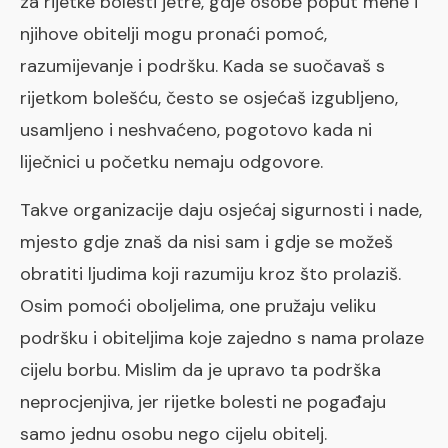
za rijetke bolesti jetre, gdje osobe poput mene i
njihove obitelji mogu pronaći pomoć,
razumijevanje i podršku. Kada se suočavaš s
rijetkom bolešću, često se osjećaš izgubljeno,
usamljeno i neshvaćeno, pogotovo kada ni
liječnici u početku nemaju odgovore.
Takve organizacije daju osjećaj sigurnosti i nade,
mjesto gdje znaš da nisi sam i gdje se možeš
obratiti ljudima koji razumiju kroz što prolaziš.
Osim pomoći oboljelima, one pružaju veliku
podršku i obiteljima koje zajedno s nama prolaze
cijelu borbu. Mislim da je upravo ta podrška
neprocjenjiva, jer rijetke bolesti ne pogađaju
samo jednu osobu nego cijelu obitelj.