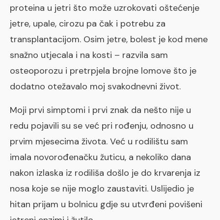
proteina u jetri što može uzrokovati oštećenje
jetre, upale, cirozu pa čak i potrebu za
transplantacijom. Osim jetre, bolest je kod mene
snažno utjecala i na kosti – razvila sam
osteoporozu i pretrpjela brojne lomove što je
dodatno otežavalo moj svakodnevni život.
Moji prvi simptomi i prvi znak da nešto nije u
redu pojavili su se već pri rođenju, odnosno u
prvim mjesecima života. Već u rodilištu sam
imala novorođenačku žuticu, a nekoliko dana
nakon izlaska iz rodiliša došlo je do krvarenja iz
nosa koje se nije moglo zaustaviti. Uslijedio je
hitan prijam u bolnicu gdje su utvrđeni povišeni
jetreni enzimi i žutilo.