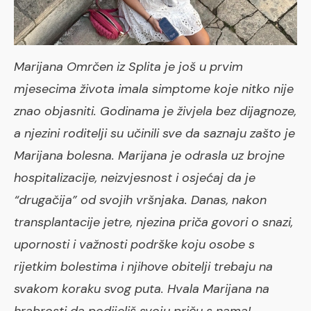
Marijana Omrčen iz Splita je još u prvim
mjesecima života imala simptome koje nitko nije
znao objasniti. Godinama je živjela bez dijagnoze,
a njezini roditelji su učinili sve da saznaju zašto je
Marijana bolesna. Marijana je odrasla uz brojne
hospitalizacije, neizvjesnost i osjećaj da je
“drugačija” od svojih vršnjaka. Danas, nakon
transplantacije jetre, njezina priča govori o snazi,
upornosti i važnosti podrške koju osobe s
rijetkim bolestima i njihove obitelji trebaju na
svakom koraku svog puta. Hvala Marijana na
hrabrosti da podijeliš svoju priču s nama!