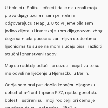
U bolnici u Splitu liječnici i dalje nisu znali moju
pravu dijagnozu, a nisam primala ni
odgovarajuću terapiju. U to vrijeme bila sam
jedino dijete u Hrvatskoj s tom dijagnozom, zbog
čega sam bila posebno zanimljiva studentima i
liječnicima te su se na mom slučaju pisali različiti
stručni i znanstveni radovi.
Moji su roditelji odlučili preuzeti inicijativu te su
me odveli na liječenje u Njemačku, u Berlin.
Ondje sam prvi put dobila konačnu dijagnozu –
deficit alfa-1 antitripsina PiZZ, rijetku genetsku
bolest. Testirani su i moji roditelji, pri čemu je
utvrđeno da su i oni nositelji PiMZ-a.