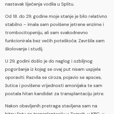
nastavak liječenja vodila u Splitu.
Od 18. do 29. godine moje stanje je bilo relativno
stabilno – imala sam povišene jetrene enzime i
trombocitopeniju, ali sam svakodnevno
funkcionirala bez većih poteškoća. Završila sam
školovanje i studij.
U 29. godini došlo je do naglog i ozbiljnog
pogoršanja iz kojeg se ovaj put nisam uspjela
oporaviti. Razvila se ciroza, pojavio se apsces,
žutica i povišene vrijednosti amonijaka te sam
postala hitan kandidat za transplantaciju jetre.
Nakon obavljenih pretraga stavljena sam na
hitnu listu za transplantaciju u Zagreb, u KBC-u