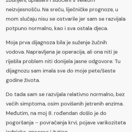
neizvjesnošću. Na sreću, liječničke prognoze, u
mom slučaju nisu se ostvarile jer sam se razvijala
potpuno normalno, kao i sva ostala djeca.
Moja prva dijagnoza bila je suženje žučnih
vodova. Napravljena je operacija, ali ona niti je
riješila problem niti donijela jasne odgovore. Tu
dijagnozu sam imala sve do moje pete/šeste
godine života.
Do tada sam se razvijala relativno normalno, bez
većih simptoma, osim povišenih jetrenih enzima.
Međutim, na moj 8. rođendan došlo je do
pogoršanja – povraćanja krvi, pojave varikoziteta
jednjaka, apscesa i žutice.